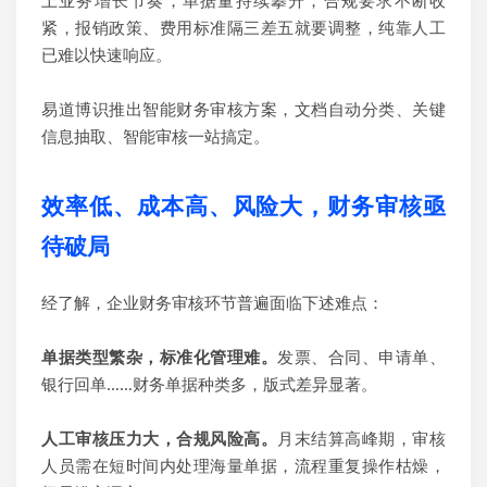
上
业务
增长
节奏
，
单据量持续攀升，合规要求不断收
紧，
报销政策、费用标准隔三差五就要调整，纯靠人工
已难以快速响应。
易道博识推出智能财务审核方案，文档自动分类、关键
信息抽取、
智能
审核一站搞定。
效率低、成本高、风险大，财务审核亟
待破局
经了解
，
企业
财务审核环节普遍面临
下述
难
点：
单据类型繁杂，标准化管理难。
发票、合同、申请单、
银行回单……财务单据种类多，版式差异显著。
人工审核压力大，合规风险高。
月末结算高峰期，审核
人员需在短时间内处理海量单据，流程重复操作枯燥，