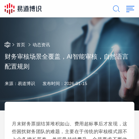
首页
动态资讯
财务审核场景全覆盖，AI智能审核，自然语言
配置规则
来源：易道博识
发布时间：2026-01-15
月末
财务
票据
结算堆积如山、费用超标事后才发现
，
这
些困扰财务团队的难题，主要
在于传统的审核
模式
跟不