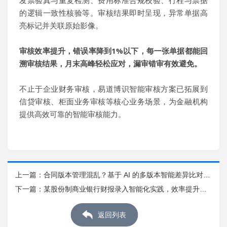
的逻辑一致性核验等。审核结果即时呈现，异常单据高
亮标记并关联原始影像
。
审核效率提升，错误率降到1%以下，每一张单据都能
回
溯
审核
结果
，
月末高峰轻松应对，漏审错审有效避免
。
不止于企业财务审核，易道博识智能审核方案已拓展到
信贷
审核
、
柜面
业务
审核
等核心业务
场景
，
为金融机构
提供高效可靠的智能
审核
能力。
上一篇：
合同版本管理混乱？基于 AI 的多版本智能差异比对方
案
下一篇：
某股份制商业银行财报录入智能化实践，效率提升超
24倍
返回列表