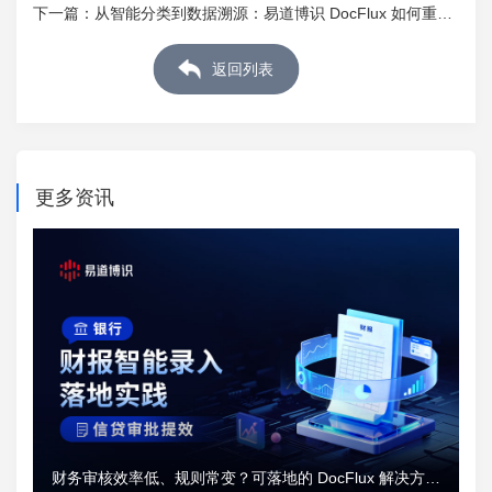
效率
下一篇：
从智能分类到数据溯源：易道博识 DocFlux 如何重塑
企业审核业务工作流
返回列表
更多资讯
财务审核效率低、规则常变？可落地的 DocFlux 解决方案