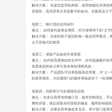
解决方案： 在提交监管机构前，使用智能比对系统
异报告，高亮所有文本及数字的改动。在极高压力
场景二：银行贷款合同谈判
痛点： 合同谈判是商业博弈，对方律师埋下的“文字
解决方案： 在收到客户返回的每一版合同草案后，
点乃至格式的差异。
场景三：保险产品条款年度更新
痛点： 在内容高度相似的文件中，任何疏漏都代价
免责条款的歧义将引发未来的理赔风波；
解决方案： 产品团队可以将新版条款草案，与“上一
的差异报告，为合规部门的最终审核提供了一份清
场景四：内部审计与合规报告定稿
痛点： 在多位高管传阅修订后，版本控制混乱，手
整性存疑，难以排除未经授权的修改，最终影响报
解决方案： 在整合所有修改意见后，审计部门使用