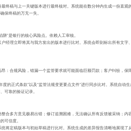
将最终稿与上一关键版本进行最终核对。系统能在数分钟内生成一份直观
下确保终稿的万无一失。
陷阱”是银行的核心风险点。依赖人工审核。
客户经理立即将其与我方发出的版本进行比对。系统会即刻标出所有文字
高昂：合规风险，错漏一个监管要求就可能面临巨额罚款；客户纠纷，保
年度的正式条款”以及“监管法规变更要点文件”进行同步比对。系统自动生
晰、可靠的验证记录。
动整合多方意见极易出错；修订追溯困难，无法确认所有反馈被采纳；内
告的可信度。
系统将定稿版本与初始草稿进行比对。系统生成的差异报告清晰地展现了